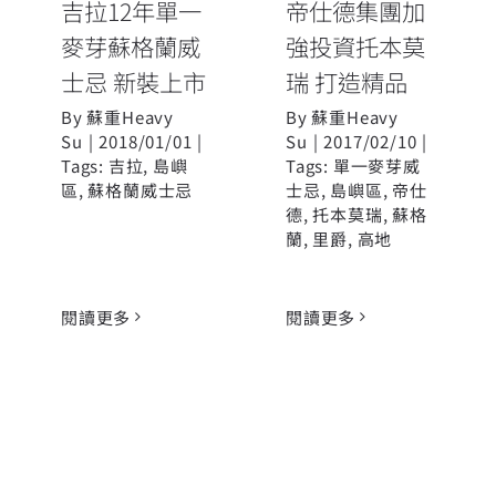
吉拉12年單一
帝仕德集團加
麥芽蘇格蘭威
強投資托本莫
士忌 新裝上市
瑞 打造精品
By
蘇重Heavy
By
蘇重Heavy
Su
|
2018/01/01
|
Su
|
2017/02/10
|
Tags:
吉拉
,
島嶼
Tags:
單一麥芽威
區
,
蘇格蘭威士忌
士忌
,
島嶼區
,
帝仕
德
,
托本莫瑞
,
蘇格
蘭
,
里爵
,
高地
閱讀更多
閱讀更多