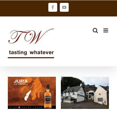
Skip
Facebook
YouTube
to
content
吉拉12年單一
帝仕德集團加
麥芽蘇格蘭威
強投資托本莫
士忌 新裝上市
瑞 打造精品