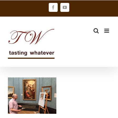
Skip
Facebook
YouTube
to
content
國家藝廊裡魯
本斯的肉味酒
香（下）＠賴
偉峯