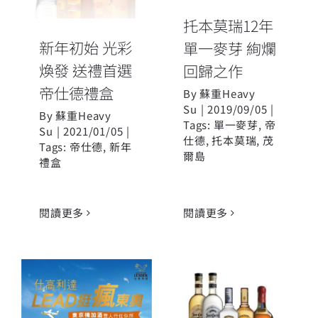
帝仕德禮盒
托本莫瑞12年
新年初始 光彩
單一麥芽 絢爛
煥發 送禮首選
回歸之作
帝仕德禮盒
By
蘇重Heavy
Su
|
2019/09/05
|
By
蘇重Heavy
Tags:
單一麥芽
,
帝
Su
|
2021/01/05
|
仕德
,
托本莫瑞
,
茂
Tags:
帝仕德
,
新年
爾島
禮盒
閱讀更多
閱讀更多
Proximo與帝