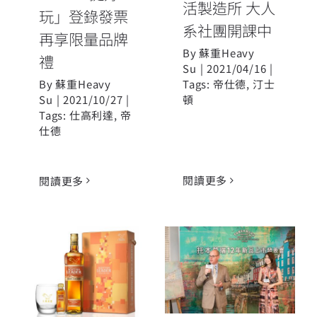
活製造所 大人
玩」登錄發票
系社團開課中
再享限量品牌
By
蘇重Heavy
禮
Su
|
2021/04/16
|
By
蘇重Heavy
Tags:
帝仕德
,
汀士
Su
|
2021/10/27
|
頓
Tags:
仕高利達
,
帝
仕德
閱讀更多
閱讀更多
托本莫瑞12年
新年初始 光彩
單一麥芽 絢爛
煥發 送禮首選
回歸之作