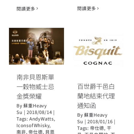
閱讀更多
閱讀更多
南非貝恩斯單
百世爵干邑白
一穀物威士忌
蘭地結束代理
金獎榮耀
通知函
南非貝恩斯單
百世爵干邑白
一穀物威士忌
蘭地結束代理
金獎榮耀
通知函
By
蘇重Heavy
Su
|
2018/08/14
|
By
蘇重Heavy
Tags:
AndyWatts
,
Su
|
2018/01/16
|
IconsofWhisky
,
Tags:
帝仕德
,
干
南非
,
帝仕德
,
貝恩