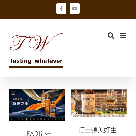
Skip
Facebook
YouTube
to
content
「LEAD挺好
汀士頓美好生
玩」登錄發票
活製造所 大人
再享限量品牌
系社團開課中
禮
汀士頓美好生
「LEAD挺好