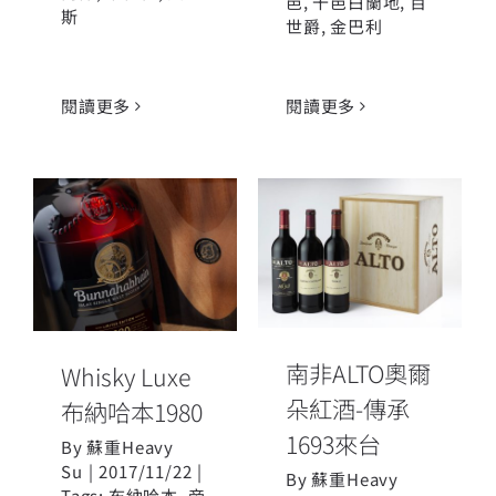
邑
,
干邑白蘭地
,
百
斯
世爵
,
金巴利
閱讀更多
閱讀更多
南非ALTO奧爾
Whisky Luxe
朵紅酒-傳承
布納哈本1980
1693來台
南非ALTO奧爾
Whisky Luxe
朵紅酒-傳承
布納哈本1980
1693來台
By
蘇重Heavy
Su
|
2017/11/22
|
By
蘇重Heavy
Tags:
布納哈本
,
帝