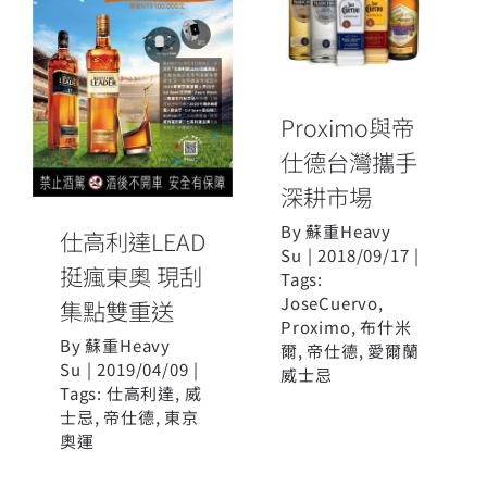
仕德台灣攜手
仕高利達LEAD
深耕市場
挺瘋東奧 現刮
集點雙重送
Proximo與帝
仕德台灣攜手
深耕市場
By
蘇重Heavy
仕高利達LEAD
Su
|
2018/09/17
|
挺瘋東奧 現刮
Tags:
JoseCuervo
,
集點雙重送
Proximo
,
布什米
By
蘇重Heavy
爾
,
帝仕德
,
愛爾蘭
Su
|
2019/04/09
|
威士忌
Tags:
仕高利達
,
威
士忌
,
帝仕德
,
東京
奧運