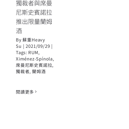
獨裁者與席曼
尼斯史賓諾拉
推出限量蘭姆
酒
By
蘇重Heavy
Su
|
2021/09/29
|
Tags:
RUM
,
Ximénez-Spínola
,
席曼尼斯史賓諾拉
,
獨裁者
,
蘭姆酒
閱讀更多