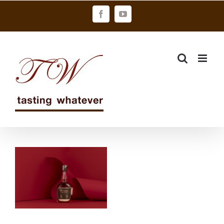
Skip
Facebook
YouTube
to
content
獨裁者與席曼
尼斯史賓諾拉
推出限量蘭姆
酒