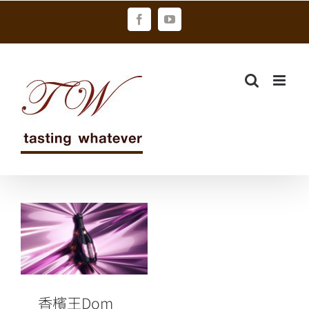
Skip
Facebook
YouTube
to
content
香檳王Dom
Pérignon跨界
聯手女神卡卡
以2008年份粉
紅香檳 從對立
演繹無界限創
香檳王Dom