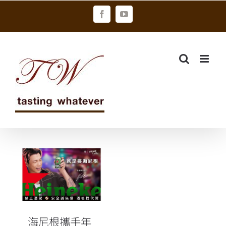
Skip
Facebook
YouTube
to
content
海尼根攜手年
度品牌摯友打
開下班後的
「跨圈人生」
海尼根攜手年