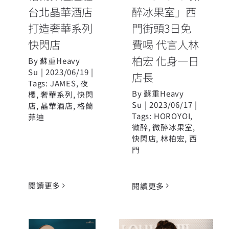
長
台北晶華酒店
醉冰果室」西
打造奢華系列
門街頭3日免
快閃店
費喝 代言人林
柏宏 化身一日
By
蘇重Heavy
Su
|
2023/06/19
|
店長
Tags:
JAMES
,
夜
By
蘇重Heavy
櫻
,
奢華系列
,
快閃
Su
|
2023/06/17
|
店
,
晶華酒店
,
格蘭
Tags:
HOROYOI
,
菲迪
微醉
,
微醉冰果室
,
快閃店
,
林柏宏
,
西
門
閱讀更多
閱讀更多