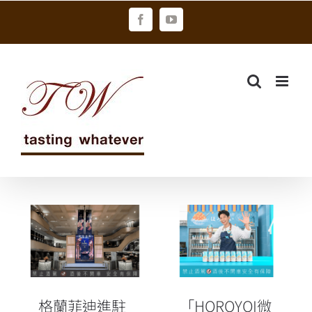
Skip
Facebook
YouTube
to
content
「HOROYOI微
格蘭菲迪進駐
醉冰果室」西
台北晶華酒店
門街頭3日免費
打造奢華系列
喝 代言人林柏
快閃店
宏 化身一日店
格蘭菲迪進駐
「HOROYOI微