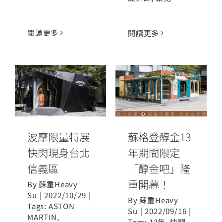
閱讀更多
閱讀更多
蘇格登醇金13
波摩限量特展
年期間限定
快閃現身台北
「醇金吧」隆
信義區
重開幕！
波摩限量特展
蘇格登醇金13
快閃現身台北
年期間限定
信義區
「醇金吧」隆
重開幕！
By
蘇重Heavy
Su
|
2022/10/29
|
By
蘇重Heavy
Tags:
ASTON
Su
|
2022/09/16
|
MARTIN
,
Tags:
13年
,
快閃