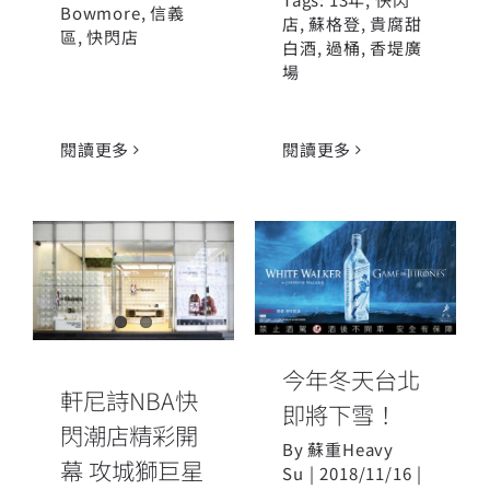
Bowmore
,
信義
店
,
蘇格登
,
貴腐甜
區
,
快閃店
白酒
,
過桶
,
香堤廣
場
閱讀更多
閱讀更多
軒尼詩NBA快
閃潮店精彩開
幕 攻城獅巨星
今年冬天台北
朱雲豪、法獅
即將下雪！
擔任一日店長
潮玩挑戰 爆燃
今年冬天台北
軒尼詩NBA快
全場
即將下雪！
閃潮店精彩開
By
蘇重Heavy
幕 攻城獅巨星
Su
|
2018/11/16
|