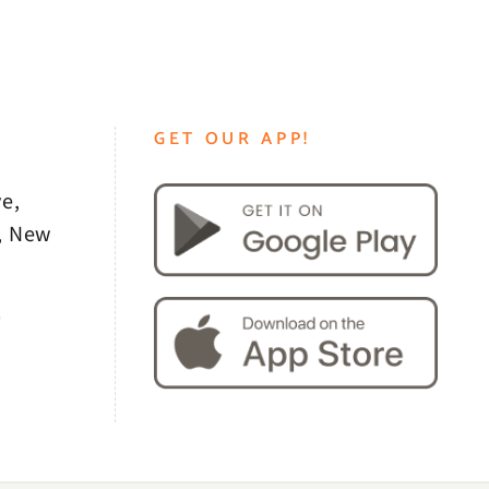
GET OUR APP!
e,
, New
0