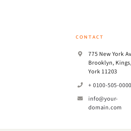
CONTACT
775 New York Av
Brooklyn, Kings
York 11203
+ 0100-505-000
info@your-
domain.com