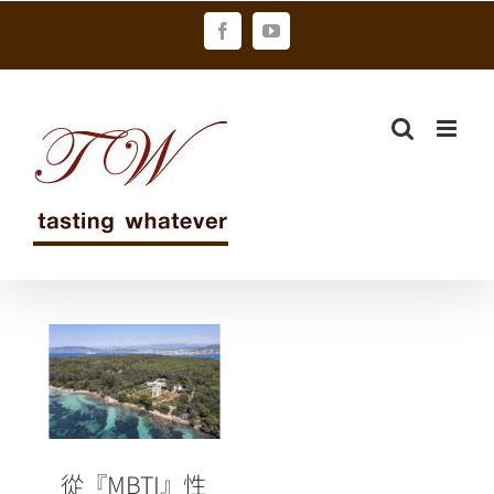
Skip
Facebook
YouTube
to
content
從『MBTI』性
格找到自己的
旅遊風格和出
遊靈感
從『MBTI』性