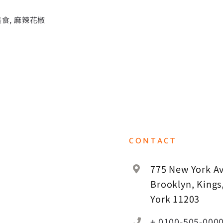
美食
,
麻辣花椒
CONTACT
775 New York Av
Brooklyn, Kings
York 11203
+ 0100-505-000