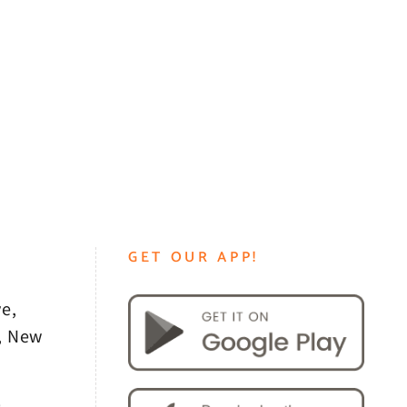
GET OUR APP!
e,
, New
0