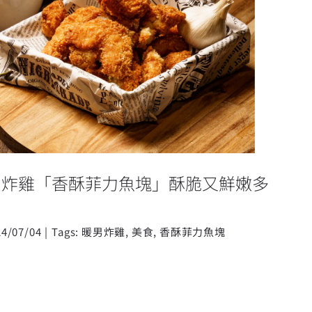
暖男炸雞「香酥菲力魚塊」酥脆又鮮
嫩多汁
男炸雞「香酥菲力魚塊」酥脆又鮮嫩多
24/07/04
|
Tags:
暖男炸雞
,
美食
,
香酥菲力魚塊