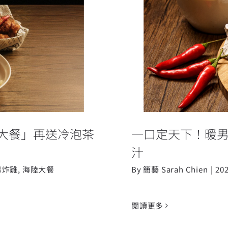
陸大餐」再送冷
一口定天下！
大餐」再送冷泡茶
一口定天下！暖
汁
男炸雞
,
海陸大餐
By
簡藝 Sarah Chien
|
20
閱讀更多