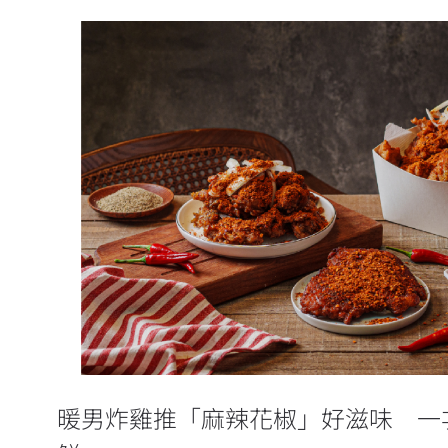
暖男炸雞推「麻辣花椒」好滋味 
來嘗鮮
暖男炸雞推「麻辣花椒」好滋味 一