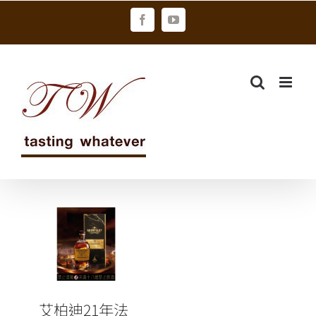
Skip
Facebook
YouTube
to
content
艾柏迪21年法
國波亞克紅酒
桶單桶原酒威
士忌
艾柏迪21年法