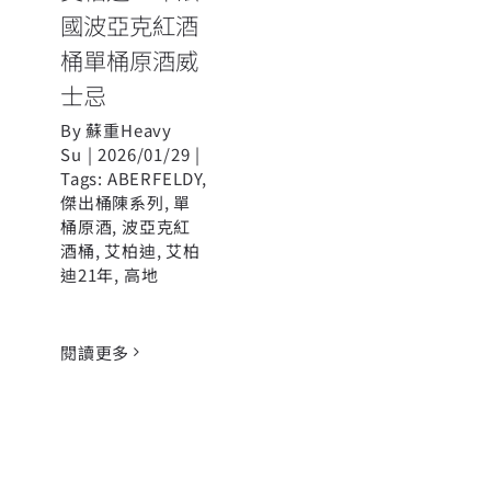
國波亞克紅酒
桶單桶原酒威
士忌
By
蘇重Heavy
Su
|
2026/01/29
|
Tags:
ABERFELDY
,
傑出桶陳系列
,
單
桶原酒
,
波亞克紅
酒桶
,
艾柏迪
,
艾柏
迪21年
,
高地
閱讀更多