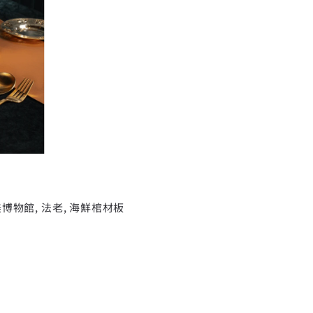
棺材板
美博物館
,
法老
,
海鮮棺材板