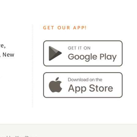
GET OUR APP!
e,
, New
0