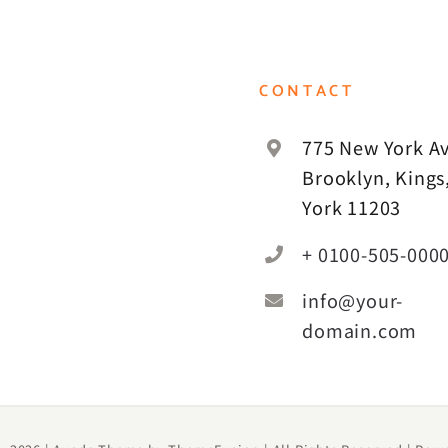
CONTACT
775 New York Av
Brooklyn, Kings
York 11203
+ 0100-505-000
info@your-
domain.com