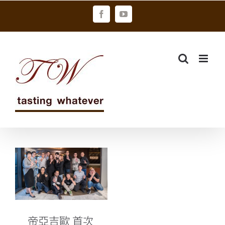
Skip
Facebook
YouTube
to
content
帝亞吉歐 首次
於台灣全額贊
助舉辦WSET烈
酒第三級認證
帝亞吉歐 首次