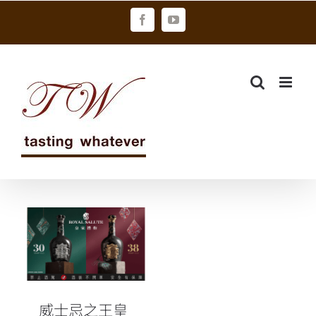
Skip
Facebook
YouTube
to
content
威士忌之王皇
家禮炮再添傳
世新篇章！
威士忌之王皇