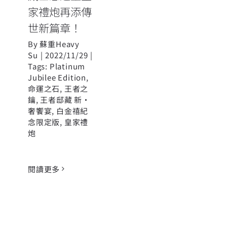
家禮炮再添傳
世新篇章！
By
蘇重Heavy
Su
|
2022/11/29
|
Tags:
Platinum
Jubilee Edition
,
命運之石
,
王者之
鑰
,
王者邸藏 新·
奢饗宴
,
白金禧紀
念限定版
,
皇家禮
炮
閱讀更多