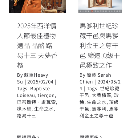
利金王之尊干
選品 品酩 路易
邑 締造頂級干
十三 天夢香檳
邑極致之作
2025年西洋情
馬爹利世紀珍
人節最佳禮物
藏干邑與馬爹
選品 品酩 路
利金王之尊干
易十三 天夢香
邑 締造頂級干
檳
邑極致之作
By
蘇重Heavy
By
簡藝 Sarah
Su
|
2025/02/04
|
Chien
|
2024/05/2
Tags:
Baptiste
4
|
Tags:
世紀珍藏
Loiseau
,
tierçon
,
干邑
,
大香檳區
,
珍
巴蒂斯特．盧瓦索
,
稀
,
生命之水
,
頂級
橡木桶
,
生命之水
,
干邑
,
馬爹利
,
馬爹
路易十三
利金王之尊干邑
閱讀更多
閱讀更多