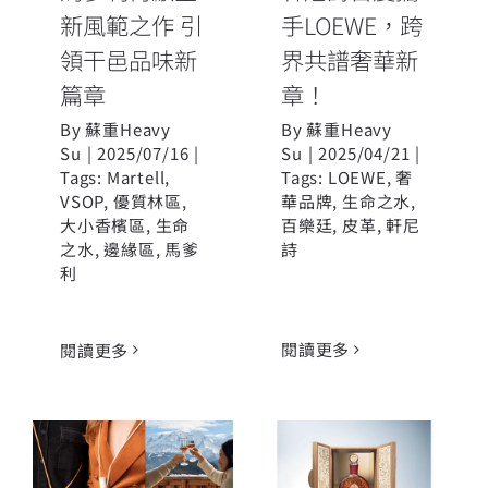
新風範之作 引
手LOEWE，跨
領干邑品味新
界共譜奢華新
篇章
章！
By
蘇重Heavy
By
蘇重Heavy
Su
|
2025/07/16
|
Su
|
2025/04/21
|
Tags:
Martell
,
Tags:
LOEWE
,
奢
VSOP
,
優質林區
,
華品牌
,
生命之水
,
大小香檳區
,
生命
百樂廷
,
皮革
,
軒尼
之水
,
邊緣區
,
馬爹
詩
利
閱讀更多
閱讀更多
馬爹利世紀珍
2025年西洋情
藏干邑與馬爹
人節最佳禮物