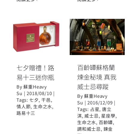
百齡罈蘇格蘭
七夕贈禮！路
煉金秘境 真我
易十三迷你瓶
威士忌尋蹤
百齡罈蘇格蘭
七夕贈禮！路
煉金秘境 真我
易十三迷你瓶
威士忌尋蹤
By
蘇重Heavy
Su
|
2018/08/10
|
By
蘇重Heavy
Tags:
七夕
,
干邑
,
Su
|
2016/12/09
|
情人節
,
生命之水
,
Tags:
占星
,
唐立
路易十三
淇
,
威士忌
,
星座學
,
生命之水
,
百齡罈
,
調和威士忌
,
鍊金