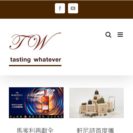
Skip
Facebook
YouTube
to
content
馬爹利再獻全
軒尼詩首度攜
新風範之作 引
手LOEWE，跨
領干邑品味新
界共譜奢華新
篇章
章！
馬爹利再獻全
軒尼詩首度攜