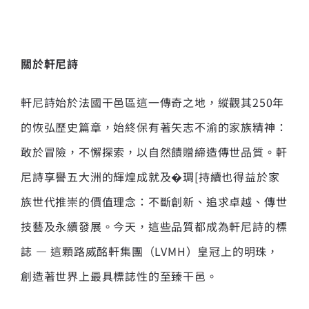
關於軒尼詩
軒尼詩始於法國干邑區這一傳奇之地，縱觀其250年
的恢弘歷史篇章，始終保有著矢志不渝的家族精神：
敢於冒險，不懈探索，以自然饋贈締造傳世品質。軒
尼詩享譽五大洲的輝煌成就及�琱[持續也得益於家
族世代推崇的價值理念：不斷創新、追求卓越、傳世
技藝及永續發展。今天，這些品質都成為軒尼詩的標
誌 — 這顆路威酩軒集團（LVMH）皇冠上的明珠，
創造著世界上最具標誌性的至臻干邑。