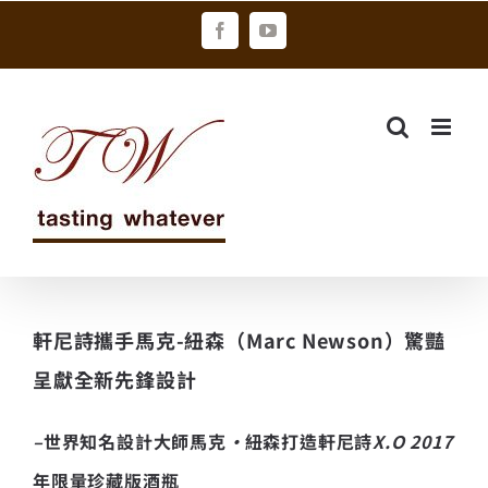
Skip
Facebook
YouTube
to
content
軒尼詩攜手馬克-紐森（Marc Newson）驚豔
呈獻全新先鋒設計
–
世界知名設計大師馬克
·
紐森打造軒尼詩
X.O 2017
年限量珍藏版酒瓶