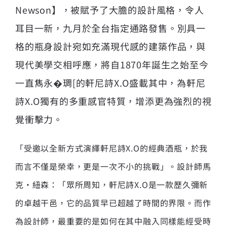
Newson】，被賦予了大膽的設計風格，令人
耳目一新，九月於全台指定通路發售。別具一
格的瓶身設計宛如充滿現代感的建築作品，與
現代美學交相呼應，將自1870年誕生之始至今
一直雋永�琱[的軒尼詩X.O盛載其中，為軒尼
詩X.O獨有的多重感官特質，增添更為強烈的視
覺衝擊力。
「受邀以全新方式演繹軒尼詩X.O的經典酒瓶，於我
而言不僅是榮幸，更是一次不小的挑戰」。設計師馬
克·紐森：「眾所周知，軒尼詩X.O是一款歷久彌新
的卓越干邑，它的品質早已超越了時間的界限。而作
為設計師，最重要的是如何在其中融入同樣能經受時