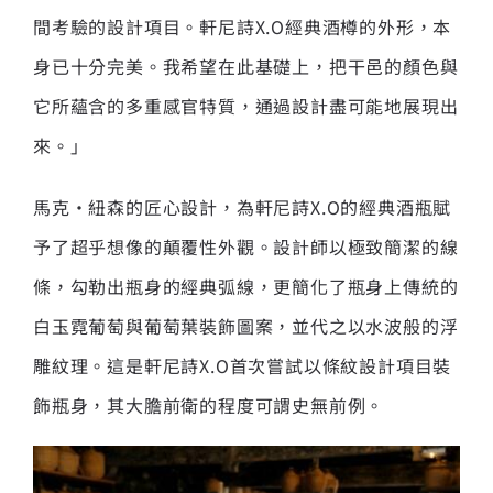
間考驗的設計項目。軒尼詩X.O經典酒樽的外形，本
身已十分完美。我希望在此基礎上，把干邑的顏色與
它所蘊含的多重感官特質，通過設計盡可能地展現出
來。」
馬克
·
紐森的匠心設計，為軒尼詩
X.O
的經典酒瓶賦
予了超乎想像的顛覆性外觀。設計師以極致簡潔的線
條，勾勒出瓶身的經典弧線，更簡化了瓶身上傳統的
白玉霓葡萄與葡萄葉裝飾圖案，並代之以水波般的浮
雕紋理。這是軒尼詩
X.O
首次嘗試以條紋設計項目裝
飾瓶身，其大膽前衛的程度可謂史無前例。