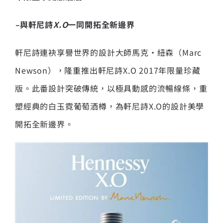
–
與軒尼詩
X.O
一同開拓全新邊界
軒尼詩連袂享譽世界的設計大師馬克·紐森（Marc
Newson），隆重推出軒尼詩X.O 2017年限量珍藏
版。此番設計突破傳統，以極具動感的流暢線條，重
塑經典的白玉霓葡萄酒樽，為軒尼詩X.O的設計美學
開拓全新邊界。