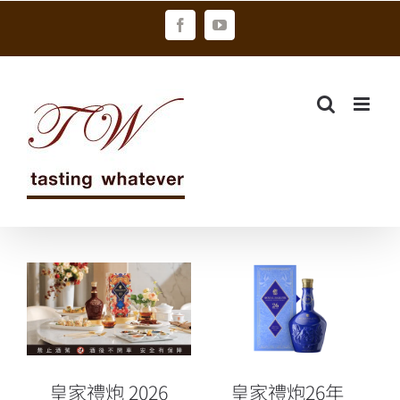
Skip
Facebook
YouTube
to
content
皇家禮炮 2026
皇家禮炮26年
春節禮盒鉅獻
王者品桶系列
奢享不凡的王
巔峰最終章
者品味
皇家禮炮 2026
皇家禮炮26年