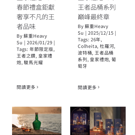
春節禮盒鉅獻
王者品桶系列
奢享不凡的王
巔峰最終章
者品味
By
蘇重Heavy
Su
|
2025/12/15
|
By
蘇重Heavy
Tags:
26年
,
Su
|
2026/01/29
|
Colheita
,
杜羅河
,
Tags:
年節限定版
,
波特桶
,
王者品桶
王者之鑽
,
皇家禮
系列
,
皇家禮炮
,
葡
炮
,
駿馬光耀
萄牙
閱讀更多
閱讀更多
朗摩
皇家禮炮21年
LONGMORN
全新馬球系列
單一麥芽威士
第七代 巴西里