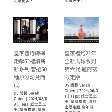
閱讀更多
閱讀更多
皇家禮炮磅礡
皇家禮炮21年
鉅獻62禮讚嶄
全新馬球系列
新系列 奢選50
第六代 邁阿密
種原酒勾兌而
限定版
成
皇家禮炮磅礡
皇家禮炮21年
鉅獻62禮讚嶄
全新馬球系列
新系列 奢選50
第六代 邁阿密
種原酒勾兌而
限定版
成
By
簡藝 Sarah
Chien
|
2024/06/0
By
簡藝 Sarah
1
|
Tags:
威士忌之
Chien
|
2024/08/0
王
,
皇家禮炮
,
邁阿
9
|
Tags:
威士忌之
密限定版.高年份
,
王
,
皇家禮炮
,
皇家