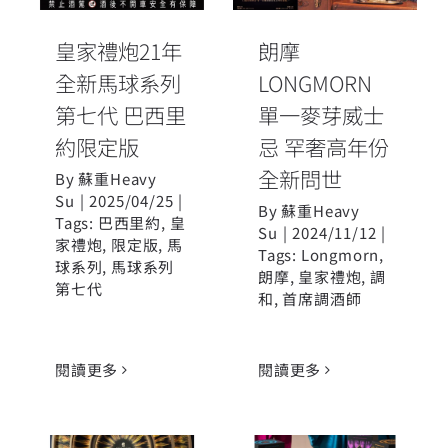
忌 罕奢高年份
約限定版
全新問世
皇家禮炮21年
朗摩
全新馬球系列
LONGMORN
第七代 巴西里
單一麥芽威士
約限定版
忌 罕奢高年份
全新問世
By
蘇重Heavy
Su
|
2025/04/25
|
By
蘇重Heavy
Tags:
巴西里約
,
皇
Su
|
2024/11/12
|
家禮炮
,
限定版
,
馬
Tags:
Longmorn
,
球系列
,
馬球系列
朗摩
,
皇家禮炮
,
調
第七代
和
,
首席調酒師
閱讀更多
閱讀更多
皇家禮炮以