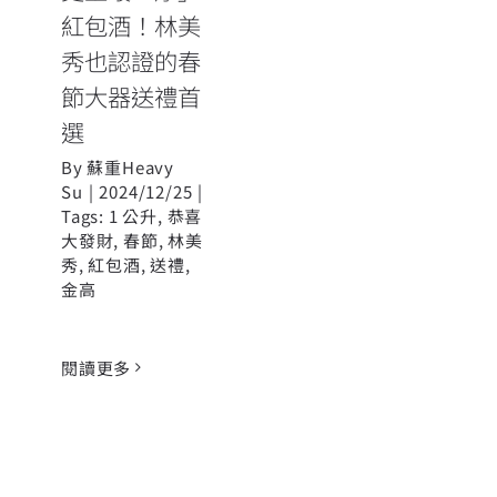
紅包酒！林美
秀也認證的春
節大器送禮首
選
By
蘇重Heavy
Su
|
2024/12/25
|
Tags:
1 公升
,
恭喜
大發財
,
春節
,
林美
秀
,
紅包酒
,
送禮
,
金高
閱讀更多