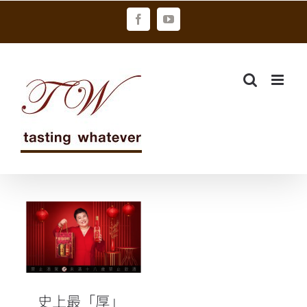
Skip
Facebook
YouTube
to
content
史上最「厚」
紅包酒！林美
秀也認證的春
節大器送禮首
選
史上最「厚」