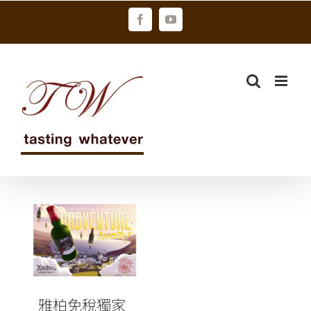
Skip
Facebook
YouTube
to
content
雅柏免稅獨家
限定版-「煙霧
之蹤：羅第丘
版 」
雅柏免稅獨家