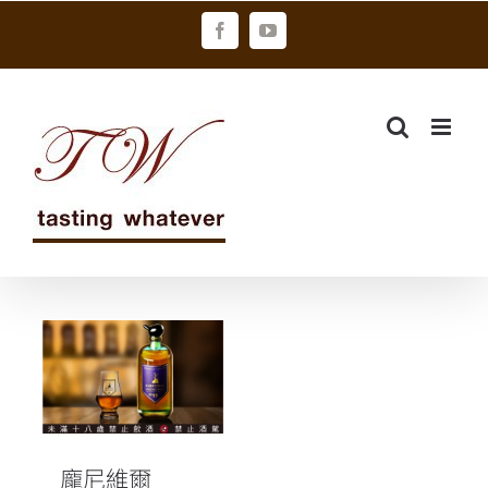
Skip
Facebook
YouTube
to
content
龐尼維爾
No.19 單一麥
芽威士忌 製酒
師的驕傲
龐尼維爾