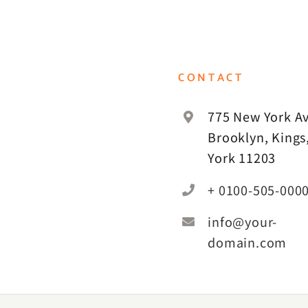
CONTACT
775 New York Av
Brooklyn, Kings
York 11203
+ 0100-505-000
info@your-
domain.com