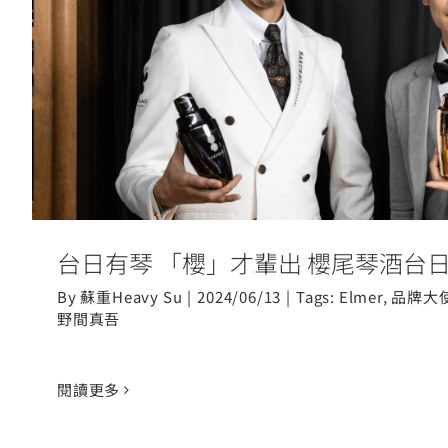
台日有琴 「櫻」才輩出 櫻尾琴酒
歡
台日有琴 「櫻」才輩出 櫻尾琴酒台
By
蘇重Heavy Su
|
2024/06/13
|
Tags:
Elmer
,
品牌大
野間真吾
閱讀更多