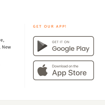
GET OUR APP!
e,
, New
0