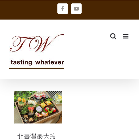
Skip
Facebook
YouTube
to
content
北臺灣最大玫
瑰園開展 晶華
邀房客享受
「玫好年華」
北臺灣最大玫