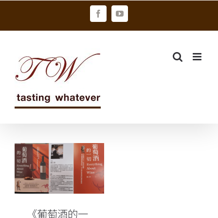
Skip
Facebook
YouTube
to
content
《葡萄酒的一
切》？找
Patrick！＠蘇
重
《葡萄酒的一