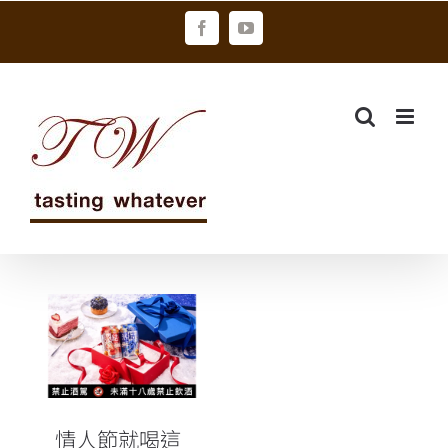
Skip
Facebook
YouTube
to
content
情人節就喝這
味！KIRIN冰結
限定草莓藍莓
兩罐拼出夢幻
愛心
情人節就喝這