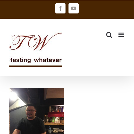
Skip
Facebook
YouTube
to
content
藝術家的深夜