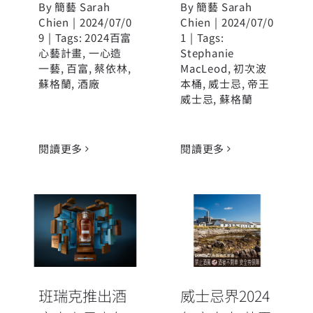
By
簡藝 Sarah
By
簡藝 Sarah
Chien
|
2024/07/0
Chien
|
2024/07/0
9
|
Tags:
2024百富
1
|
Tags:
心藝計畫
,
一心造
Stephanie
一藝
,
百富
,
蔡依林
,
MacLeod
,
初次波
蘇格蘭
,
酒廠
本桶
,
威士忌
,
帝王
威士忌
,
蘇格蘭
閱讀更多
閱讀更多
班瑞克推出酒
威士忌界2024
廠史上最高年
年度大事 艾雷
份 50年單一麥
島傳奇酒廠
芽威士忌 全球
Port Ellen四十
極限量37瓶
年後重磅回歸
班瑞克推出酒
威士忌界2024