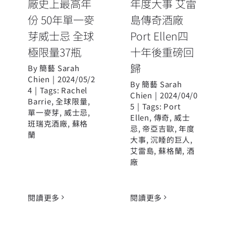
廠史上最高年
年度大事 艾雷
份 50年單一麥
島傳奇酒廠
芽威士忌 全球
Port Ellen四
極限量37瓶
十年後重磅回
歸
By
簡藝 Sarah
Chien
|
2024/05/2
By
簡藝 Sarah
4
|
Tags:
Rachel
Chien
|
2024/04/0
Barrie
,
全球限量
,
5
|
Tags:
Port
單一麥芽
,
威士忌
,
Ellen
,
傳奇
,
威士
班瑞克酒廠
,
蘇格
忌
,
帝亞吉歐
,
年度
蘭
大事
,
沉睡的巨人
,
艾雷島
,
蘇格蘭
,
酒
廠
閱讀更多
閱讀更多