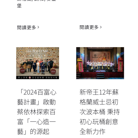
堡
閱讀更多
閱讀更多
「2024百富心
新帝王12年蘇
藝計畫」啟動
格蘭威士忌初
蔡依林探索百
次波本桶 秉持
富「一心造一
初心玩桶創意
藝」的源起
全新力作
「2024百富心
新帝王12年蘇
藝計畫」啟動
格蘭威士忌初
蔡依林探索百
次波本桶 秉持
富「一心造一
初心玩桶創意
藝」的源起
全新力作