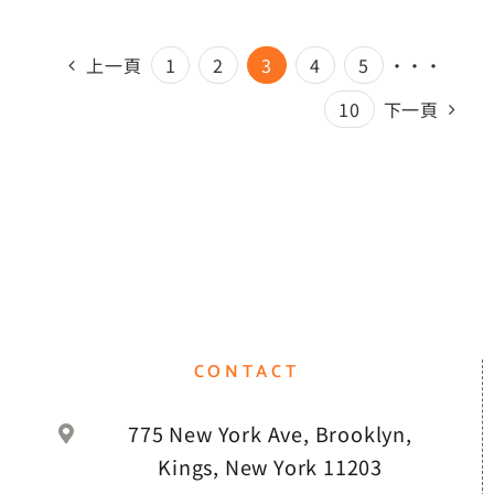
上一頁
1
2
3
4
5
···
10
下一頁
CONTACT
775 New York Ave, Brooklyn,
Kings, New York 11203