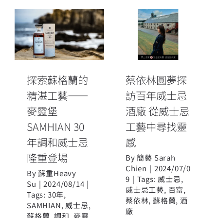
探索蘇格蘭的
蔡依林圓夢探
精湛工藝——
訪百年威士忌
麥靈堡
酒廠 從威士忌
SAMHIAN 30
工藝中尋找靈
年調和威士忌
感
探索蘇格蘭的
蔡依林圓夢探
隆重登場
精湛工藝——
訪百年威士忌
麥靈堡
酒廠 從威士忌
SAMHIAN 30
工藝中尋找靈
年調和威士忌
感
隆重登場
By
簡藝 Sarah
Chien
|
2024/07/0
By
蘇重Heavy
9
|
Tags:
威士忌
,
Su
|
2024/08/14
|
威士忌工藝
,
百富
,
Tags:
30年
,
蔡依林
,
蘇格蘭
,
酒
SAMHIAN
,
威士忌
,
廠
蘇格蘭
,
調和
,
麥靈