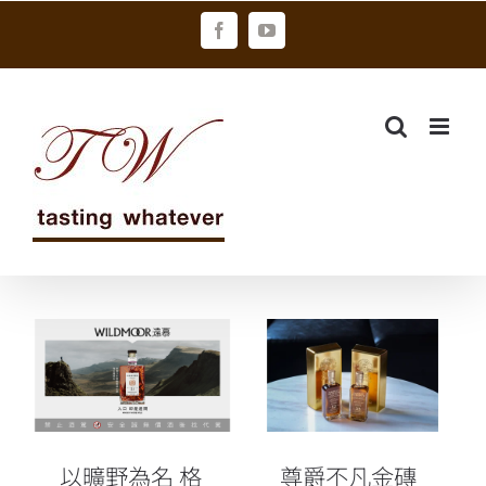
Skip
Facebook
YouTube
to
content
以曠野為名 格
尊爵不凡金磚
蘭父子鉅獻
造型Macallan
「遠慕
原酒 鄧肯泰勒
WILDMOOR蘇
稀有珍藏系列
格蘭威士忌」
重磅上市
以曠野為名 格
尊爵不凡金磚