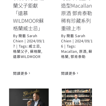
蘭父子鉅獻
造型Macallan
「遠慕
原酒 鄧肯泰勒
WILDMOOR蘇
稀有珍藏系列
格蘭威士忌」
重磅上市
By
簡藝 Sarah
By
簡藝 Sarah
Chien
|
2024/09/1
Chien
|
2024/09/1
7
|
Tags:
威士忌
,
6
|
Tags:
格蘭父子
,
蘇格蘭
,
Macallan
,
原酒
,
蘇
遠慕WILDMOOR
格蘭
,
鄧肯泰勒
閱讀更多
閱讀更多
Glenfarclas格
酷選大師2024
蘭花格正式宣
第三季「五款