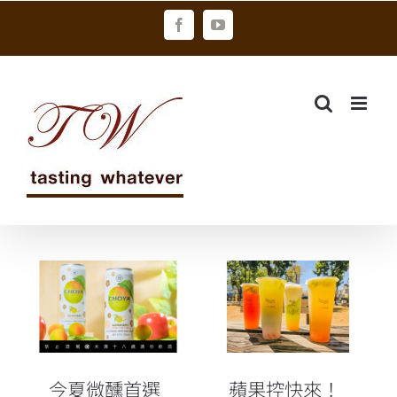
Skip
Facebook
YouTube
to
content
今夏微醺首選
蘋果控快來！
日本人氣梅酒
三分春色玩真
CHOYA x啤酒
的 買「青蘋
頭釀造推南高
果」新品抽
梅林檎西打
iPad Air
今夏微醺首選
蘋果控快來！