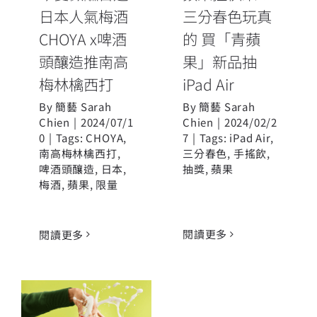
日本人氣梅酒
三分春色玩真
CHOYA x啤酒
的 買「青蘋
頭釀造推南高
果」新品抽
梅林檎西打
iPad Air
By
簡藝 Sarah
By
簡藝 Sarah
Chien
|
2024/07/1
Chien
|
2024/02/2
0
|
Tags:
CHOYA
,
7
|
Tags:
iPad Air
,
南高梅林檎西打
,
三分春色
,
手搖飲
,
啤酒頭釀造
,
日本
,
抽獎
,
蘋果
梅酒
,
蘋果
,
限量
閱讀更多
閱讀更多
金車Safari
Club「葡萄覓