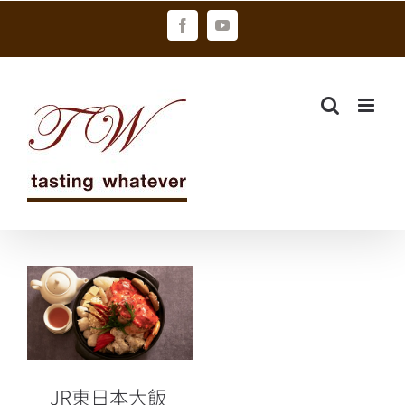
Skip
Facebook
YouTube
to
content
JR東日本大飯
店台北凱華樓
推「蟹煮隆
恩」尊饌饗宴
帝王蟹壓軸登
JR東日本大飯