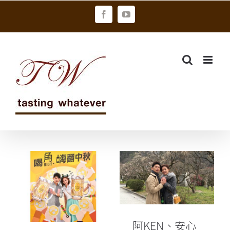
Skip
Facebook
YouTube
to
content
阿KEN、安心
亞攜手代言
「喝角HIGH 嗨
「角瓶」嗨翻
翻中秋」戶外
九州
烤肉會
阿KEN、安心