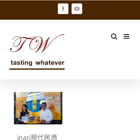
Skip
Facebook
YouTube
to
content
inari現代居酒
屋x 三得利 角
瓶KAKUBIN 聯
手展開「夏酒
祭」
inari現代居酒