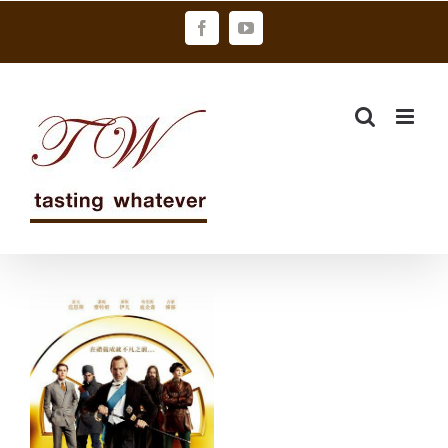
Skip
Facebook
YouTube
to
content
貝瑞琴酒
LONDON DRY
GIN KING’S