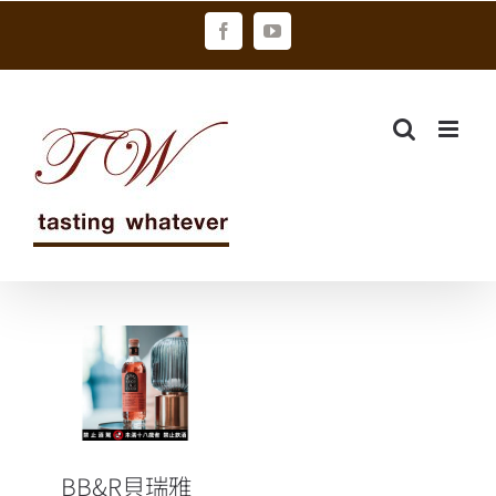
Skip
Facebook
YouTube
to
content
BB&R貝瑞雅
仕系列雪莉桶
單一麥芽鑑賞
版 2024初春全
新上市
BB&R貝瑞雅