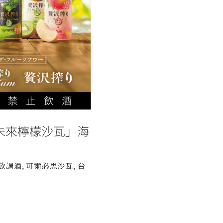
hi 未來檸檬沙
i 未來檸檬沙瓦」海
飲調酒
,
可爾必思沙瓦
,
台