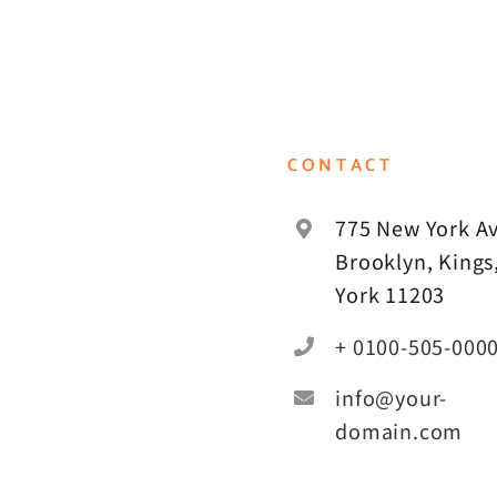
CONTACT
775 New York Av
Brooklyn, Kings
York 11203
+ 0100-505-000
info@your-
domain.com