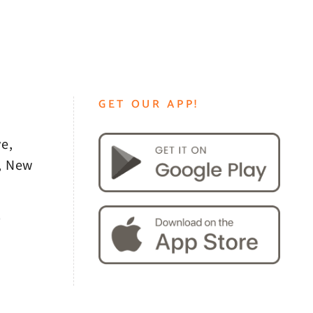
GET OUR APP!
e,
, New
0