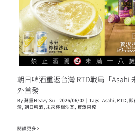
朝日啤酒重返台灣 RTD戰局「Asa
瓦」海外首發
朝日啤酒重返台灣 RTD戰局「Asah
外首發
By
蘇重Heavy Su
|
2026/06/02
|
Tags:
Asahi
,
RTD
,
即
灣
,
朝日啤酒
,
未來檸檬沙瓦
,
贅澤果榨
閱讀更多