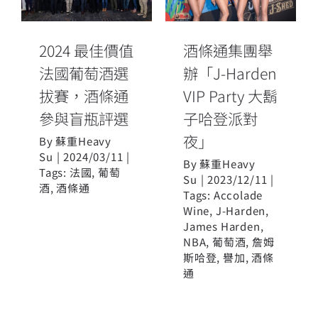
VIP Party 大鬍
拔賽，酒條通
子哈登派對
參與盲瓶評選
夜」
2024 最佳價值
酒條通集團舉
法國葡萄酒選
辦「J-Harden
拔賽，酒條通
VIP Party 大鬍
參與盲瓶評選
子哈登派對
夜」
By
蘇重Heavy
Su
|
2024/03/11
|
By
蘇重Heavy
Tags:
法國
,
葡萄
Su
|
2023/12/11
|
酒
,
酒條通
Tags:
Accolade
Wine
,
J-Harden
,
James Harden
,
NBA
,
葡萄酒
,
詹姆
斯哈登
,
譽加
,
酒條
通