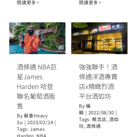
閱讀更多
閱讀更多
酒條通 NBA巨
強強聯手！酒
星James
條通洋酒專賣
Harden 哈登
店x精緻烈酒平
聯名葡萄酒販
台酒如坊
售
酒條通 NBA巨
強強聯手！酒
星James
條通洋酒專賣
Harden 哈登
店x精緻烈酒
聯名葡萄酒販
平台酒如坊
售
By
編
輯
|
2022/08/30
|
By
蘇重Heavy
Tags:
概念店
,
酒如
Su
|
2023/02/24
|
坊
,
酒條通
Tags:
James
Harden
,
NBA
,