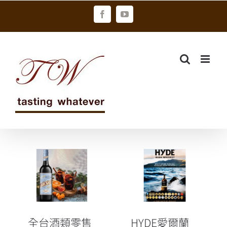
Skip
Facebook
YouTube
to
content
全台酒類零售
店龍頭酒條通
HYDE愛爾蘭海
進駐家樂福成
德 威士忌 VIP
立24小時店中
品酒會
店
全台酒類零售
HYDE愛爾蘭