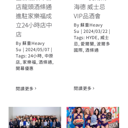
店龍頭酒條通
海德 威士忌
進駐家樂福成
VIP品酒會
立24小時店中
By
蘇重Heavy
Su
|
2024/03/22
|
店
Tags:
HYDE
,
威士
By
蘇重Heavy
忌
,
愛爾蘭
,
波爾多
Su
|
2024/05/07
|
國際
,
酒條通
Tags:
24小時
,
中原
店
,
家樂福
,
酒條通
,
開幕優惠
閱讀更多
閱讀更多
酒條通集團舉
2024 最佳價值
辦「J-Harden
法國葡萄酒選