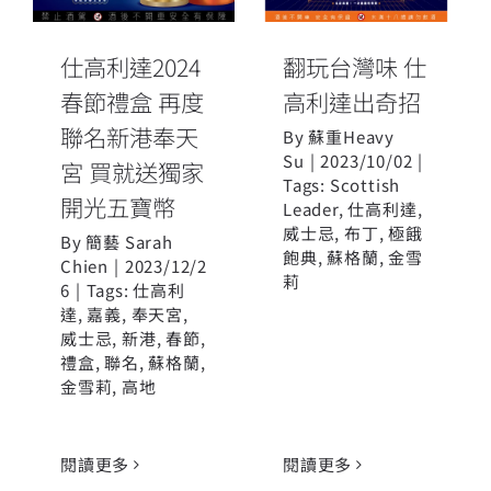
高利達出奇招
宮 買就送獨家
開光五寶幣
仕高利達2024
翻玩台灣味 仕
春節禮盒 再度
高利達出奇招
聯名新港奉天
By
蘇重Heavy
Su
|
2023/10/02
|
宮 買就送獨家
Tags:
Scottish
開光五寶幣
Leader
,
仕高利達
,
威士忌
,
布丁
,
極餓
By
簡藝 Sarah
飽典
,
蘇格蘭
,
金雪
Chien
|
2023/12/2
莉
6
|
Tags:
仕高利
達
,
嘉義
,
奉天宮
,
威士忌
,
新港
,
春節
,
禮盒
,
聯名
,
蘇格蘭
,
金雪莉
,
高地
閱讀更多
閱讀更多