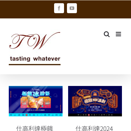
Skip
Facebook
YouTube
to
content
仕高利達2024
仕高利達極餓
極餓PIZZA派
冰紛祭 5/29-
對 50店聯名開
6/25沁涼登場
趴創紀錄
仕高利達極餓
仕高利達2024