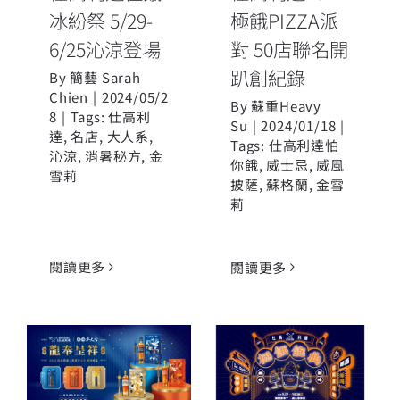
冰紛祭 5/29-
極餓PIZZA派
6/25沁涼登場
對 50店聯名開
趴創紀錄
By
簡藝 Sarah
Chien
|
2024/05/2
By
蘇重Heavy
8
|
Tags:
仕高利
Su
|
2024/01/18
|
達
,
名店
,
大人系
,
Tags:
仕高利達怕
沁涼
,
消暑秘方
,
金
你餓
,
威士忌
,
威風
雪莉
披薩
,
蘇格蘭
,
金雪
莉
閱讀更多
閱讀更多
仕高利達2024
春節禮盒 再度
翻玩台灣味 仕
聯名新港奉天