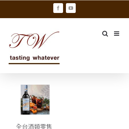
Skip
Facebook
YouTube
to
content
全台酒類零售
店龍頭酒條通
進駐家樂福成
立24小時店中
店
全台酒類零售