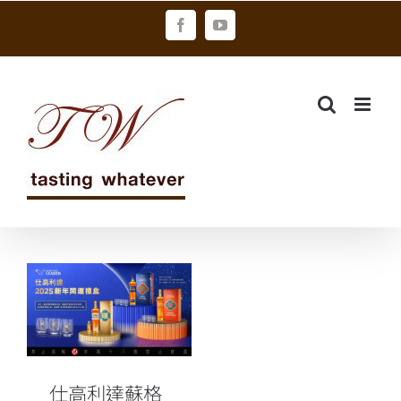
Skip
Facebook
YouTube
to
content
仕高利達蘇格
蘭威士忌2025
春節禮盒 結合
麻將遊戲吉祥
話
仕高利達蘇格