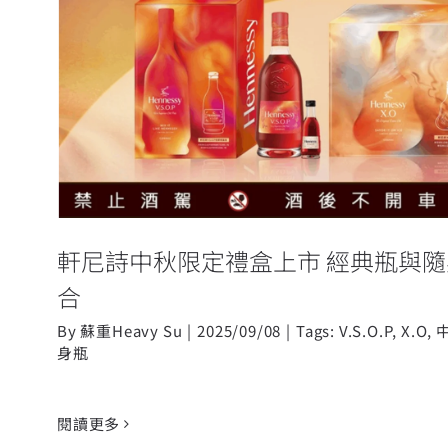
軒尼詩中秋限定禮盒上市 經典瓶
組合
軒尼詩中秋限定禮盒上市 經典瓶與
合
By
蘇重Heavy Su
|
2025/09/08
|
Tags:
V.S.O.P
,
X.O
,
身瓶
閱讀更多