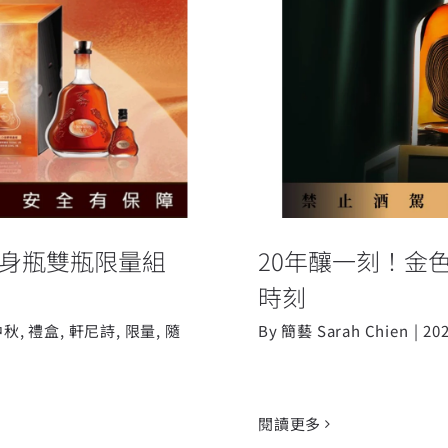
與隨身瓶雙瓶限量
20年釀一刻！
隨身瓶雙瓶限量組
20年釀一刻！金
時刻
中秋
,
禮盒
,
軒尼詩
,
限量
,
隨
By
簡藝 Sarah Chien
|
20
閱讀更多