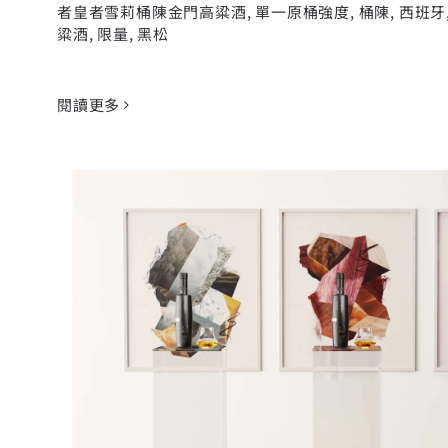
者皇者雪莉桶陳金門高粱酒
,
單一原桶強度
,
桶陳
,
西班牙
粱酒
,
限量
,
黑松
閱讀更多
「泥煤神獸」奧特摩 16 系列