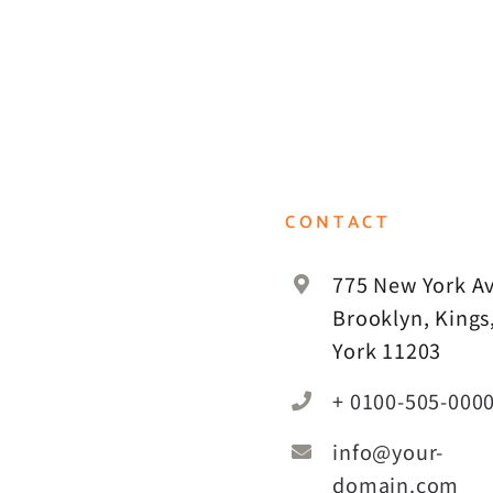
CONTACT
775 New York Av
Brooklyn, Kings
York 11203
+ 0100-505-000
info@your-
domain.com