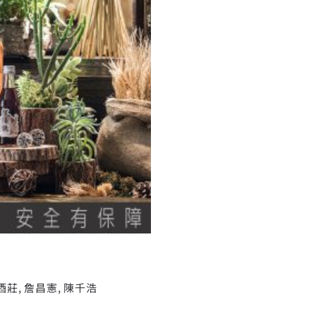
終章！
酒莊
,
詹昌憲
,
陳千浩