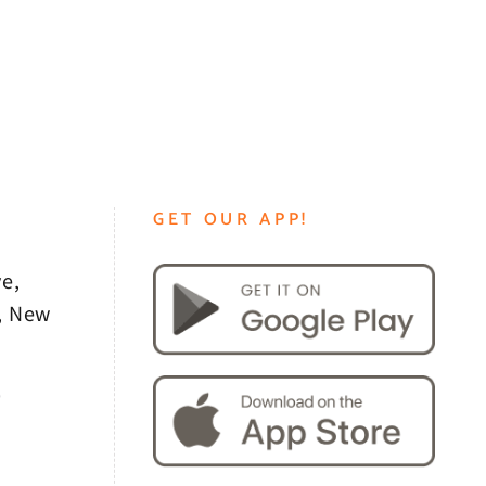
GET OUR APP!
e,
, New
0