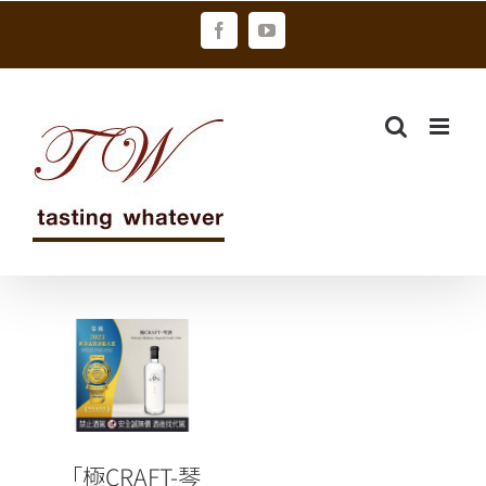
Skip
Facebook
YouTube
to
content
「極CRAFT-琴
酒」獨抱2023
年世界品質大
賞評委會大獎
「極CRAFT-琴