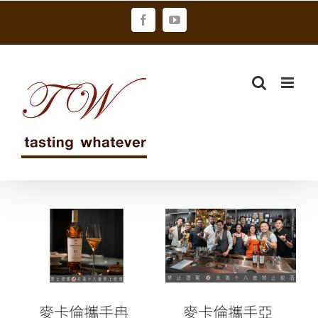
Skip
Facebook
YouTube
to
content
麥卡倫攜手冉
麥卡倫攜手亞
冉茶事ZEN
洲最佳永續酒
ZEN THÉ 共譜
吧：Bar Mood
以永續風土為
共創永續旅程
名的時空之旅
麥卡倫攜手冉
麥卡倫攜手亞