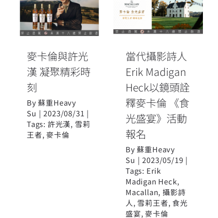
麥卡倫與許光
Heck以鏡頭詮
漢 凝聚精彩時
釋麥卡倫 《食
刻
光盛宴》活動
麥卡倫與許光
當代攝影詩人
報名
漢 凝聚精彩時
Erik Madigan
刻
Heck以鏡頭詮
釋麥卡倫 《食
By
蘇重Heavy
Su
|
2023/08/31
|
光盛宴》活動
Tags:
許光漢
,
雪莉
報名
王者
,
麥卡倫
By
蘇重Heavy
Su
|
2023/05/19
|
Tags:
Erik
Madigan Heck
,
Macallan
,
攝影詩
人
,
雪莉王者
,
食光
盛宴
,
麥卡倫