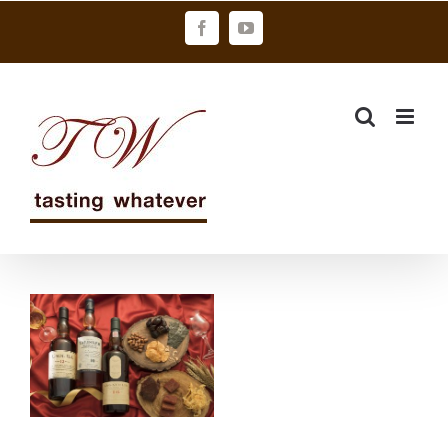
Skip
Facebook
YouTube
to
content
海島威士忌碰
上古早味經典
零食新春專屬
組合