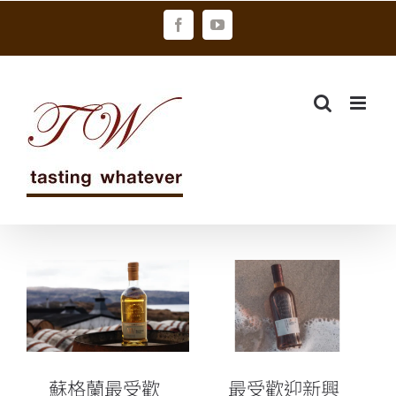
Skip
Facebook
YouTube
to
content
蘇格蘭最受歡
最受歡迎新興
迎新興酒廠 艾
酒廠 艾德麥康
德麥康 國際市
馬德拉桶”紅
場秒殺級最新
韻”限量上市
傑作
蘇格蘭最受歡
最受歡迎新興