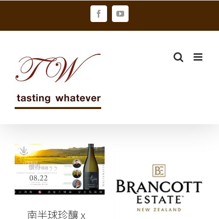
Skip
Facebook
YouTube
to
content
南半球珍釀 x
酒莊代表親臨
｜
WHITEHAVEN
布蘭卡特
懷得天堂品酩
BRANCOTT
南半球珍釀 x