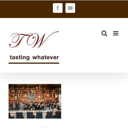
Skip
Facebook
YouTube
to
content
2019百加得傳
世雞尾酒大賽
台港澳區決賽