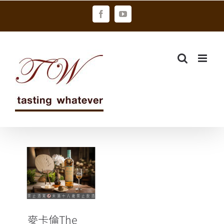
Skip
Facebook
YouTube
to
content
麥卡倫The
Harmony
Collection 第
五版《蜜蘭香
茶韻》風味啟
麥卡倫The