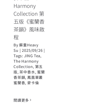
程
Harmony
Collection 第
五版《蜜蘭香
茶韻》風味啟
程
By
蘇重Heavy
Su
|
2025/09/26
|
Tags:
JING Tea
,
The Harmony
Collection
,
第五
版
,
茶中香水
,
蜜蘭
香茶韻
,
鳳凰單叢
蜜蘭香
,
麥卡倫
閱讀更多