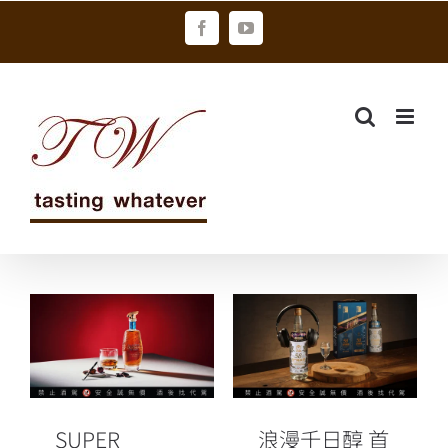
Skip
Facebook
YouTube
to
content
SUPER
浪漫千日醇 首
JUNIOR利特
款「情歌熟
限量金門高粱
成」高粱酒限
「創世者皇者
量上市
雪莉」
SUPER
浪漫千日醇 首