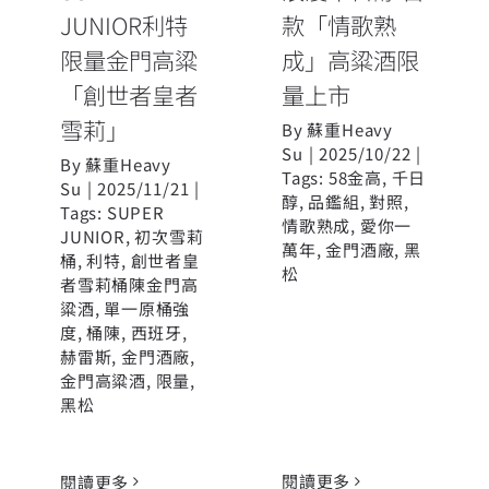
JUNIOR利特
款「情歌熟
限量金門高粱
成」高粱酒限
「創世者皇者
量上市
雪莉」
By
蘇重Heavy
Su
|
2025/10/22
|
By
蘇重Heavy
Tags:
58金高
,
千日
Su
|
2025/11/21
|
醇
,
品鑑組
,
對照
,
Tags:
SUPER
情歌熟成
,
愛你一
JUNIOR
,
初次雪莉
萬年
,
金門酒廠
,
黑
桶
,
利特
,
創世者皇
松
者雪莉桶陳金門高
粱酒
,
單一原桶強
度
,
桶陳
,
西班牙
,
赫雷斯
,
金門酒廠
,
金門高粱酒
,
限量
,
黑松
閱讀更多
閱讀更多