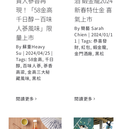
貴人蔘香再
酒 緞金龍2024
現！「58金高
新春特仕金 喜
千日醇－百味
氣上市
人蔘風味」限
By
簡藝 Sarah
Chien
|
2024/01/1
量上市
1
|
Tags:
恭喜發
By
蘇重Heavy
財
,
紅包
,
緞金龍
,
Su
|
2024/04/25
|
金門酒廠
,
黑松
Tags:
58金高
,
千日
醇
,
百味人蔘
,
蔘香
高粱
,
金高三大秘
藏風味
,
黑松
閱讀更多
閱讀更多
C&C跨海合作