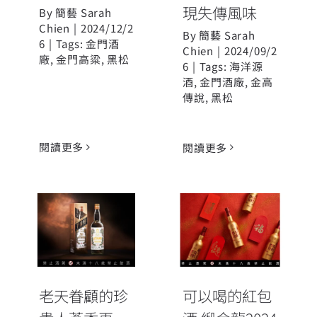
現失傳風味
By
簡藝 Sarah
Chien
|
2024/12/2
By
簡藝 Sarah
6
|
Tags:
金門酒
Chien
|
2024/09/2
廠
,
金門高粱
,
黑松
6
|
Tags:
海洋源
酒
,
金門酒廠
,
金高
傳說
,
黑松
閱讀更多
閱讀更多
老天眷顧的珍
貴人蔘香再
可以喝的紅包
現！「58金高
酒 緞金龍2024
千日醇－百味
新春特仕金 喜
人蔘風味」限
氣上市
老天眷顧的珍
可以喝的紅包
量上市