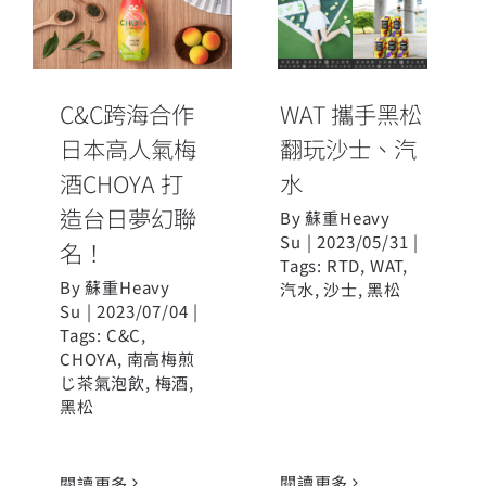
日本高人氣梅
WAT 攜手黑松
酒CHOYA 打造
翻玩沙士、汽
台日夢幻聯
水
名！
C&C跨海合作
WAT 攜手黑松
日本高人氣梅
翻玩沙士、汽
酒CHOYA 打
水
造台日夢幻聯
By
蘇重Heavy
Su
|
2023/05/31
|
名！
Tags:
RTD
,
WAT
,
By
蘇重Heavy
汽水
,
沙士
,
黑松
Su
|
2023/07/04
|
Tags:
C&C
,
CHOYA
,
南高梅煎
じ茶氣泡飲
,
梅酒
,
黑松
閱讀更多
閱讀更多