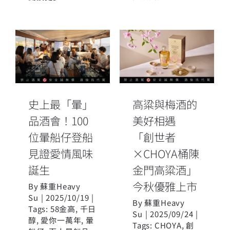
高粱與梅酒的
史上最「暈」
美好相遇
品酒會！100位
「創世者
暈船仔登船見
×CHOYA桶陳
證愛情風味誕
金門高粱酒」
生
史上最「暈」
高粱與梅酒的
今秋優雅上市
品酒會！100
美好相遇
位暈船仔登船
「創世者
見證愛情風味
×CHOYA桶陳
誕生
金門高粱酒」
今秋優雅上市
By
蘇重Heavy
Su
|
2025/10/19
|
By
蘇重Heavy
Tags:
58金高
,
千日
Su
|
2025/09/24
|
醇
,
愛你一萬年
,
暈
Tags:
CHOYA
,
創