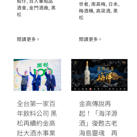
船仔
,
百人暈船品
世者
,
南高梅
,
日本
,
酒會
,
金門酒廠
,
黑
梅酒桶
,
高粱酒
,
黑
松
松
閱讀更多
閱讀更多
金高傳說再
全台第一家百
起！「海洋源
年飲料公司 黑
酒」復甦古老
松再續約金高
海島靈魂 再
壯大酒水事業
現失傳風味
全台第一家百
金高傳說再
年飲料公司 黑
起！「海洋源
松再續約金高
酒」復甦古老
壯大酒水事業
海島靈魂 再