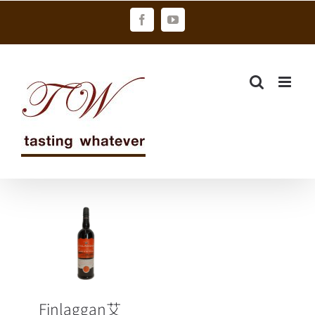
Skip
Facebook
YouTube
to
content
Finlaggan艾
雷瘋 2024嘉年
華限定
Tempranillo
紅酒桶，隆重
Finlaggan艾