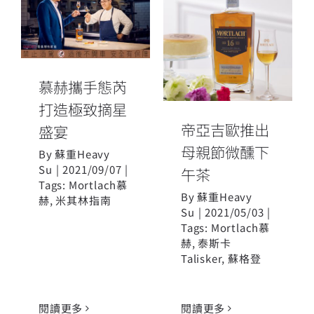
慕赫攜手態芮
帝亞吉歐推出
打造極致摘星
母親節微醺下
盛宴
午茶
慕赫攜手態芮
打造極致摘星
帝亞吉歐推出
盛宴
母親節微醺下
By
蘇重Heavy
Su
|
2021/09/07
|
午茶
Tags:
Mortlach慕
By
蘇重Heavy
赫
,
米其林指南
Su
|
2021/05/03
|
Tags:
Mortlach慕
赫
,
泰斯卡
Talisker
,
蘇格登
閱讀更多
閱讀更多