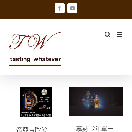
Skip
Facebook
YouTube
to
content
帝亞吉歐於
慕赫12年單一
2024舊金山世
麥芽威士忌台
界烈酒大賽再
灣獨獻版
創佳績
慕赫12年單一
帝亞吉歐於