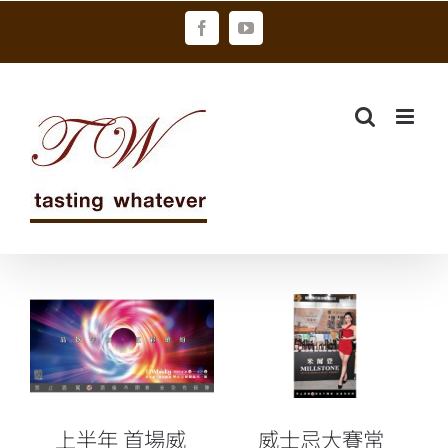
Skip
Facebook
YouTube
to
content
上半年 首場威
威士忌大賽常
士忌世界大戰
勝軍米爾登 O
2025 O
Whisky！世界
Whisky世界威
威士忌烈酒展
士忌烈酒展 開
驚豔全場
上半年 首場威
威士忌大賽常